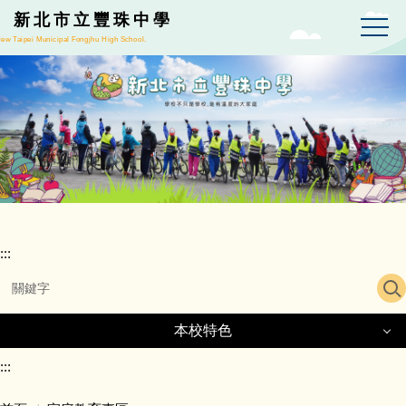
跳
新北市立豐珠中學
到
ew Taipei Municipal Fongjhu High School.
主
要
內
容
區
:::
本校特色
本校特色
:::