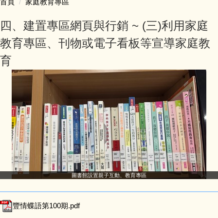
首頁
家庭教育專區
認識豐珠
四、建置專區網頁與行銷 ~ (三)利用家庭
處室人員簡介
教育專區、刊物或電子看板等宣導家庭教
育
教學活動專區
學生事務專區
家庭教育專區
防災教育專區
會計專區
圖書館設置親子互動、教育專區
人事專區
豐情蝶語第100期.pdf
豐味誌