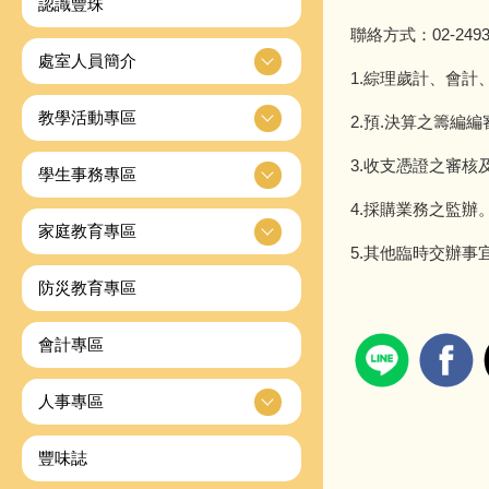
認識豐珠
聯絡方式：02-24931
處室人員簡介
1.綜理歲計、會計
教學活動專區
2.預.決算之籌編編
3.收支憑證之審核
學生事務專區
4.採購業務之監辦
家庭教育專區
5.其他臨時交辦事
防災教育專區
會計專區
人事專區
豐味誌