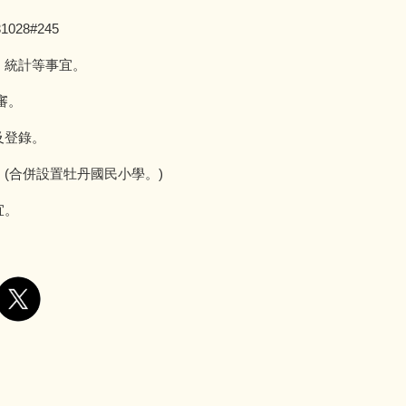
028#245
、統計等事宜。
審。
及登錄。
。(合併設置牡丹國民小學。)
宜。