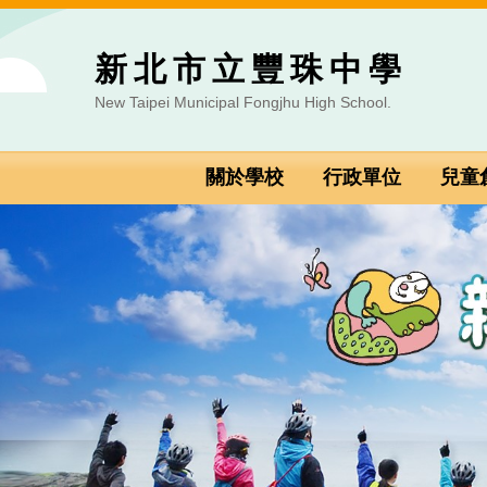
跳
到
新北市立豐珠中學
主
要
New Taipei Municipal Fongjhu High School.
內
容
區
關於學校
行政單位
兒童