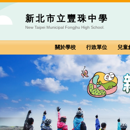
跳
到
新北市立豐珠中學
主
要
New Taipei Municipal Fongjhu High School.
內
容
區
關於學校
行政單位
兒童