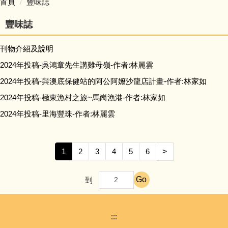
首頁
豐味誌
認識豐珠
豐味誌
處室人員簡介
刊物介紹及說明
2024年投稿-吳鴻章先生講雞母嶺-作者:林麗雲
教學活動專區
2024年投稿-與澳底保健站的阿公阿嬤沙龍店計畫-作者:林家如
學生事務專區
2024年投稿-極東漁村之旅~馬崗漁港-作者:林家如
2024年投稿-里海豐珠-作者:林麗雲
家庭教育專區
防災教育專區
1
2
3
4
5
6
>
會計專區
Go
到
人事專區
:::
豐味誌