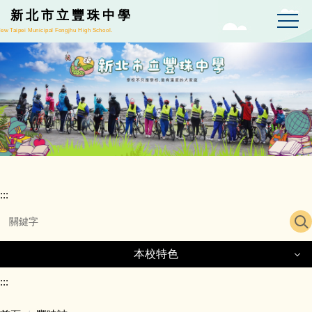
跳
新北市立豐珠中學
到
ew Taipei Municipal Fongjhu High School.
主
要
內
容
區
:::
本校特色
本校特色
:::