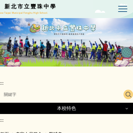
跳
新北市立豐珠中學
到
ew Taipei Municipal Fongjhu High School.
主
要
內
容
區
:::
本校特色
本校特色
:::