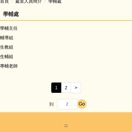
首頁
處室人員簡介
學輔處
認識豐珠
學輔處
處室人員簡介
學輔主任
輔導組
教學活動專區
生教組
學生事務專區
生輔組
專輔老師
家庭教育專區
防災教育專區
1
2
>
會計專區
Go
到
人事專區
:::
豐味誌