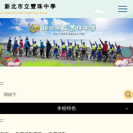
跳
新北市立豐珠中學
到
ew Taipei Municipal Fongjhu High School.
主
要
內
容
區
:::
本校特色
本校特色
:::