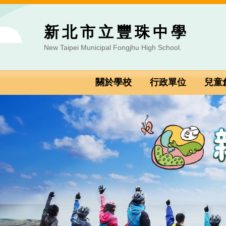
跳
到
新北市立豐珠中學
主
要
New Taipei Municipal Fongjhu High School.
內
容
區
關於學校
行政單位
兒童