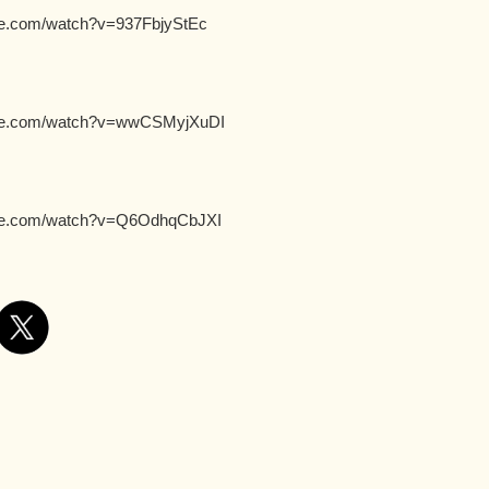
be.com/watch?v=937FbjyStEc
ube.com/watch?v=wwCSMyjXuDI
ube.com/watch?v=Q6OdhqCbJXI