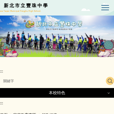
跳
新北市立豐珠中學
到
ew Taipei Municipal Fongjhu High School.
主
要
內
容
區
:::
本校特色
本校特色
:::