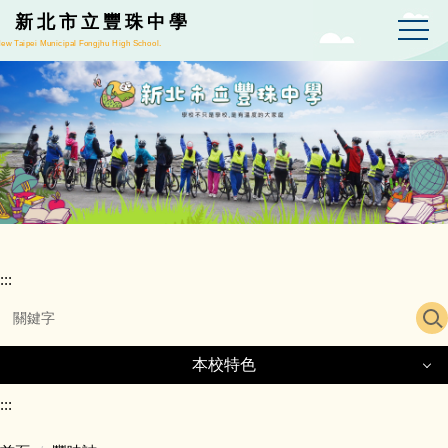
跳
新北市立豐珠中學
到
ew Taipei Municipal Fongjhu High School.
主
要
內
容
區
:::
本校特色
本校特色
:::