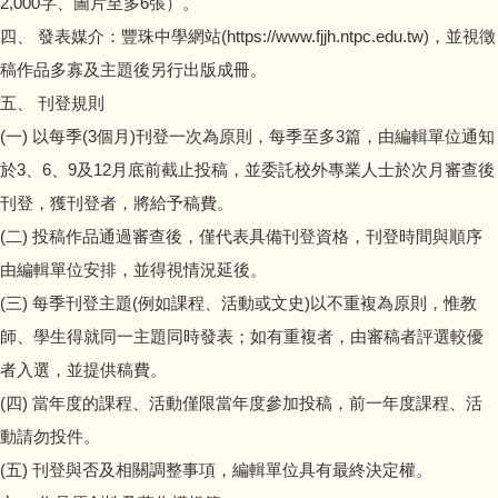
2,000字、圖片至多6張）。
四、 發表媒介：豐珠中學網站(https://www.fjjh.ntpc.edu.tw)，並視徵
藝術家駐校計畫
稿作品多寡及主題後另行出版成冊。
五、 刊登規則
(一) 以每季(3個月)刊登一次為原則，每季至多3篇，由編輯單位通知
於3、6、9及12月底前截止投稿，並委託校外專業人士於次月審查後
刊登，獲刊登者，將給予稿費。
(二) 投稿作品通過審查後，僅代表具備刊登資格，刊登時間與順序
由編輯單位安排，並得視情況延後。
(三) 每季刊登主題(例如課程、活動或文史)以不重複為原則，惟教
師、學生得就同一主題同時發表；如有重複者，由審稿者評選較優
者入選，並提供稿費。
(四) 當年度的課程、活動僅限當年度參加投稿，前一年度課程、活
動請勿投件。
(五) 刊登與否及相關調整事項，編輯單位具有最終決定權。