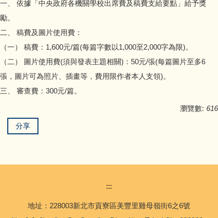
一、 依據「中央政府各機關學校出席費及稿費支給要點」給予獎
勵。
二、 稿費及圖片使用費：
（一） 稿費：1,600元/篇(每篇字數以1,000至2,000字為限)。
（二） 圖片使用費(須與發表主題相關)：50元/張(每篇圖片至多6
張，圖片可為照片、插畫等，費用限作者本人支領)。
三、 審查費：300元/篇。
瀏覽數:
616
分享
:::
地址：228003新北市貢寮區美豐里雞母嶺街6之6號