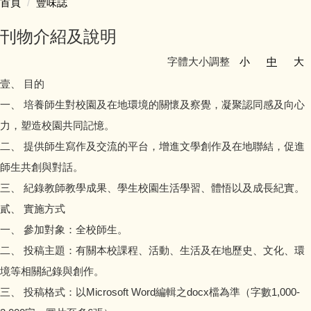
首頁
豐味誌
認識豐珠
刊物介紹及說明
處室人員簡介
字體大小調整
小
中
大
壹、 目的
教學活動專區
一、 培養師生對校園及在地環境的關懷及察覺，凝聚認同感及向心
力，塑造校園共同記憶。
學生事務專區
二、 提供師生寫作及交流的平台，增進文學創作及在地聯結，促進
家庭教育專區
師生共創與對話。
三、 紀錄教師教學成果、學生校園生活學習、體悟以及成長紀實。
防災教育專區
貳、 實施方式
一、 參加對象：全校師生。
會計專區
二、 投稿主題：有關本校課程、活動、生活及在地歷史、文化、環
人事專區
境等相關紀錄與創作。
三、 投稿格式：以Microsoft Word編輯之docx檔為準（字數1,000-
豐味誌