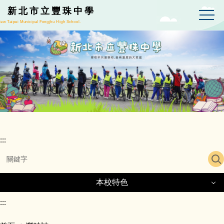
跳
新北市立豐珠中學
到
ew Taipei Municipal Fongjhu High School.
主
要
內
容
區
:::
本校特色
本校特色
:::