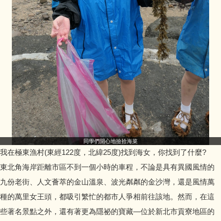
藝術家駐校計畫
同學們開心地撿拾海菜
我在極東漁村(東經122度，北緯25度)找到海女，你找到了什麼?
東北角海岸距離市區不到一個小時的車程，不論是具有異國風情的
九份老街、人文薈萃的金山溫泉、波光粼粼的金沙灣，還是風情萬
種的萬里女王頭，都吸引繁忙的都市人爭相前往該地。然而，在這
些著名景點之外，還有著更為隱祕的寶藏—位於新北市貢寮地區的