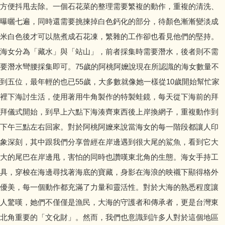
方便抖甩去除。一個石花菜的整理需要繁複的動作，重複的清洗、
曝曬七遍，同時還需要挑揀掉白色鈣化的部分，待顏色漸漸變淡成
米白色後才可以熬煮成石花凍，繁雜的工作卻也看見他們的堅持。
海女分為「藏水」與「站山」，前者採集時需要潛水，後者則不需
要潛水彎腰採集即可。75歲的阿桃阿嬤說現在所認識的海女數量不
到五位，最年輕的也已55歲，大多數就像她一樣從10歲開始幫忙家
裡下海討生活，使用著用牛角製作的特製蛙鏡，每天從下海前的拜
拜儀式開始，到早上六點下海湊齊東西後上岸換網子，重複動作到
下午三點左右回家。對於阿桃阿嬤來說當海女的每一階段都讓人印
象深刻，其中跟我們分享曾經在岸邊遇到很大尾的鯊魚，看到它大
大的尾巴在岸邊甩，害怕的同時也讚嘆東北角的生態。海女手持工
具，穿梭在海邊尋找著海底的寶藏，身影在海浪的映襯下顯得格外
優美，每一個動作都充滿了力量和靈活性。對於大海的熟悉程度讓
人驚嘆，她們不僅僅是漁民，大海的守護者和傳承者，更是台灣東
北角重要的「文化財」。然而，我們也意識到許多人對於這個地區