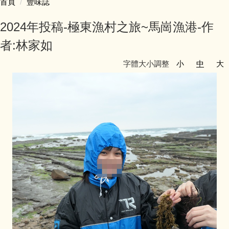
首頁
豐味誌
認識豐珠
2024年投稿-極東漁村之旅~馬崗漁港-作
處室人員簡介
者:林家如
字體大小調整
小
中
大
教學活動專區
學生事務專區
家庭教育專區
防災教育專區
會計專區
人事專區
豐味誌