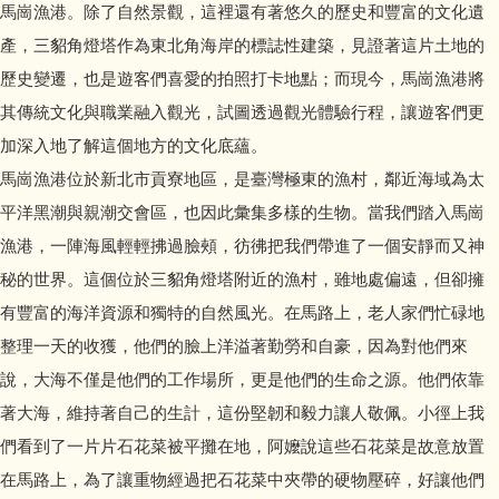
馬崗漁港。除了自然景觀，這裡還有著悠久的歷史和豐富的文化遺
產，三貂角燈塔作為東北角海岸的標誌性建築，見證著這片土地的
歷史變遷，也是遊客們喜愛的拍照打卡地點；而現今，馬崗漁港將
其傳統文化與職業融入觀光，試圖透過觀光體驗行程，讓遊客們更
加深入地了解這個地方的文化底蘊。
馬崗漁港位於新北市貢寮地區，是臺灣極東的漁村，鄰近海域為太
平洋黑潮與親潮交會區，也因此彙集多樣的生物。當我們踏入馬崗
漁港，一陣海風輕輕拂過臉頰，彷彿把我們帶進了一個安靜而又神
秘的世界。這個位於三貂角燈塔附近的漁村，雖地處偏遠，但卻擁
有豐富的海洋資源和獨特的自然風光。在馬路上，老人家們忙碌地
整理一天的收獲，他們的臉上洋溢著勤勞和自豪，因為對他們來
說，大海不僅是他們的工作場所，更是他們的生命之源。他們依靠
著大海，維持著自己的生計，這份堅韌和毅力讓人敬佩。小徑上我
們看到了一片片石花菜被平攤在地，阿嬤說這些石花菜是故意放置
在馬路上，為了讓重物經過把石花菜中夾帶的硬物壓碎，好讓他們