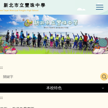
跳
新北市立豐珠中學
到
ew Taipei Municipal Fongjhu High School.
主
要
內
容
區
:::
本校特色
本校特色
:::