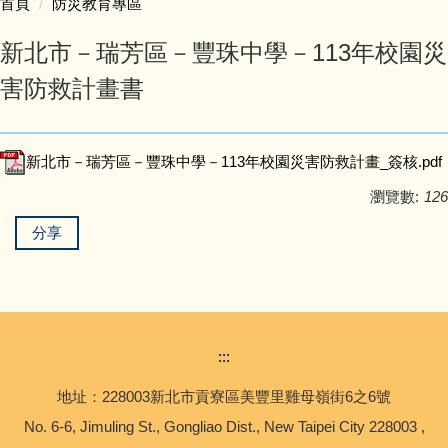
首頁
防災教育專區
認識豐珠
新北市－瑞芳區－豐珠中學－113年校園災
處室人員簡介
害防救計畫書
教學活動專區
新北市－瑞芳區－豐珠中學－113年校園災害防救計畫_簽核.pdf
學生事務專區
瀏覽數:
126
分享
家庭教育專區
防災教育專區
會計專區
:::
人事專區
地址：228003新北市貢寮區美豐里雞母嶺街6之6號
No. 6-6, Jimuling St., Gongliao Dist., New Taipei City 228003 ,
豐味誌