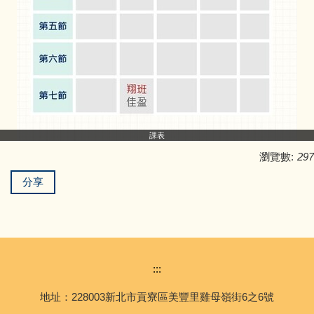
藝術家駐校計畫
課表
瀏覽數:
297
分享
:::
地址：228003新北市貢寮區美豐里雞母嶺街6之6號