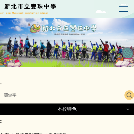
跳
新北市立豐珠中學
到
ew Taipei Municipal Fongjhu High School.
主
要
內
容
區
:::
本校特色
本校特色
:::